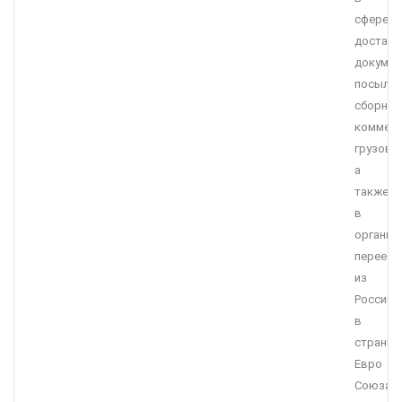
сфере
доставк
докумен
посылок
сборных
коммерч
грузов,
а
также
в
организ
переезд
из
России
в
страны
Евро
Союза