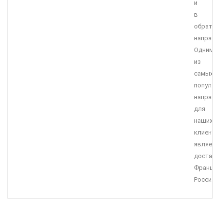
и
в
обратн
направл
Одним
из
самых
популяр
направл
для
наших
клиенто
являетс
доставк
Франция
Россия.