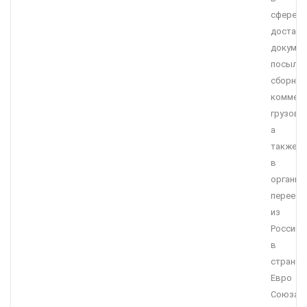
сфере
доставк
докумен
посылок
сборных
коммерч
грузов,
а
также
в
организ
переезд
из
России
в
страны
Евро
Союза