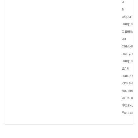
и
в
обратн
направл
Одним
из
самых
популяр
направл
для
наших
клиенто
являетс
доставк
Франция
Россия.