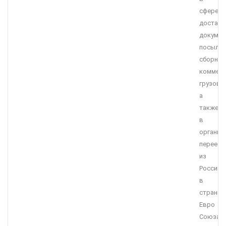
сфере
доставк
докумен
посылок
сборных
коммерч
грузов,
а
также
в
организ
переезд
из
России
в
страны
Евро
Союза