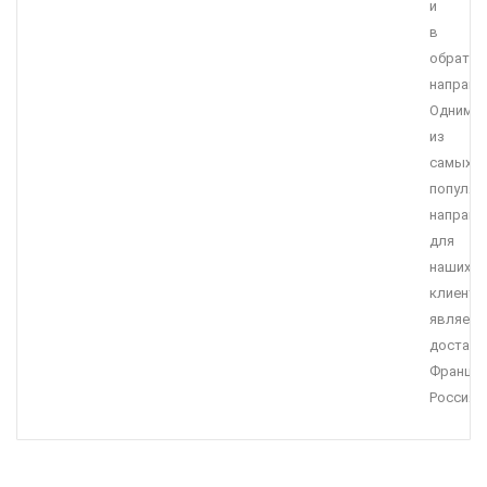
и
в
обратн
направл
Одним
из
самых
популяр
направл
для
наших
клиенто
являетс
доставк
Франция
Россия.