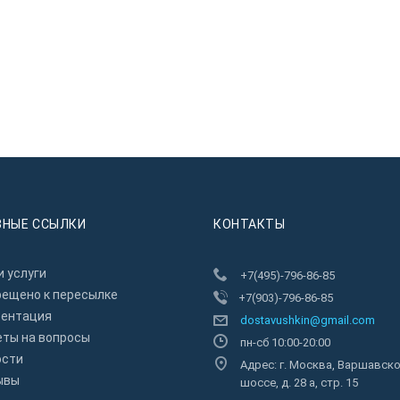
ЗНЫЕ ССЫЛКИ
КОНТАКТЫ
 услуги
+7(495)-796-86-85
рещено к пересылкe
+7(903)-796-86-85
зентация
dostavushkin@gmail.com
еты на вопросы
пн-сб 10:00-20:00
ости
Адрес: г. Москва, Варшавск
ывы
шоссе, д. 28 а, стр. 15