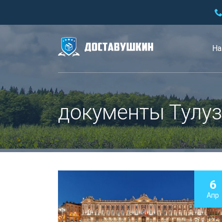
На
документы Тулуз
6
Апр