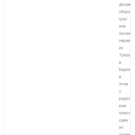
докумен
сборны
груз
или
организ
переезд
из
Тулузы
в
Барнаул
в
этом
с
радост
вам
поможе
один
из
лидеро