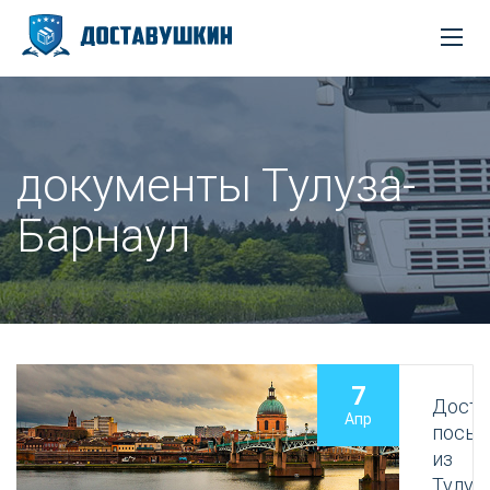
документы Тулуза-
Барнаул
7
Доста
Апр
посыл
из
Тулуз