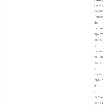
рынка,
компани
“Достав
Вы
останет
приятно
удивле
от
качеств
наших
услуг,
от
сжатых
сроков
и
от
бесконк
услуги