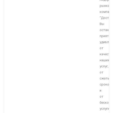
рынка,
компани
“Достав
Вы
останет
приятно
удивле
от
качеств
наших
услуг,
от
сжатых
сроков
и
от
бесконк
услуги