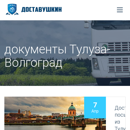
документы Тулуза-
Волгоград
7
Доста
Апр
посыл
из
Тулуз