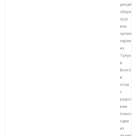
докумен
сборны
груз
или
организ
переезд
из
Тулузы
в
Волгогр
в
этом
с
радост
вам
поможе
один
из
лидеро