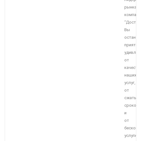
рынка,
компани
“Достав
Вы
останет
приятно
удивле
от
качеств
наших
услуг,
от
сжатых
сроков
и
от
бесконк
услуги