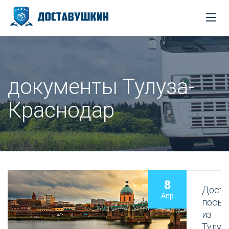
документы Тулуза-
Краснодар
8
Доста
Апр
посыл
из
Тулуз