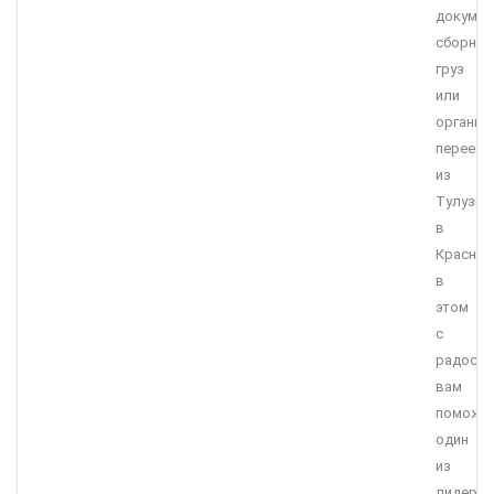
докумен
сборны
груз
или
организ
переезд
из
Тулузы
в
Краснод
в
этом
с
радост
вам
поможе
один
из
лидеро