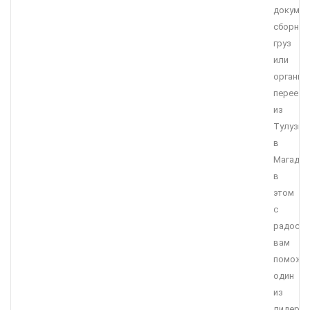
докумен
сборны
груз
или
организ
переезд
из
Тулузы
в
Магадан
в
этом
с
радост
вам
поможе
один
из
лидеро