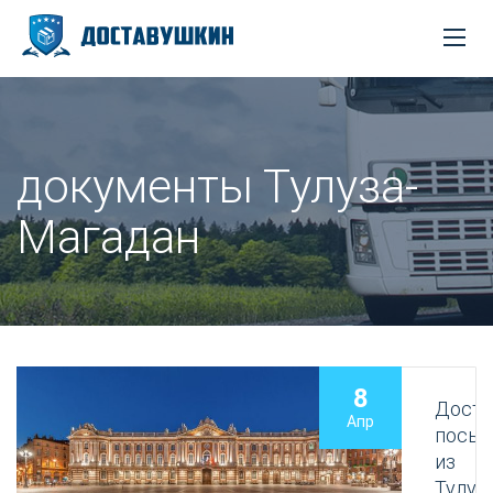
документы Тулуза-
Магадан
8
Доста
Апр
посыл
из
Тулуз