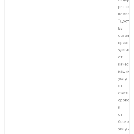
рынка,
компани
“Достав
Вы
останет
приятно
удивле
от
качеств
наших
услуг,
от
сжатых
сроков
и
от
бесконк
услуги