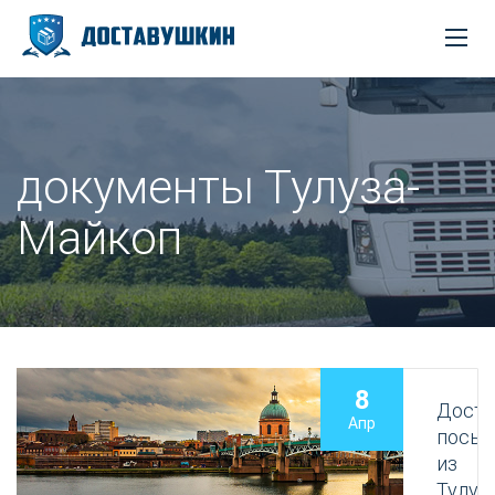
документы Тулуза-
Майкоп
8
Доста
Апр
посыл
из
Тулуз