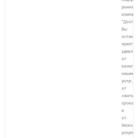
рынка,
компани
“Достав
Вы
останет
приятно
удивле
от
качеств
наших
услуг,
от
сжатых
сроков
и
от
бесконк
услуги