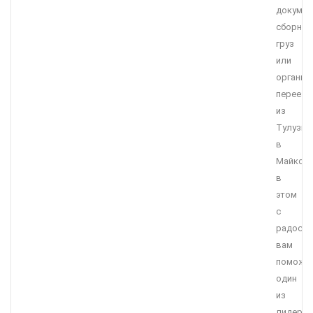
докумен
сборны
груз
или
организ
переезд
из
Тулузы
в
Майкоп,
в
этом
с
радост
вам
поможе
один
из
лидеро