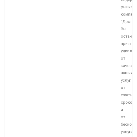
рынка,
компани
“Достав
Вы
останет
приятно
удивле
от
качеств
наших
услуг,
от
сжатых
сроков
и
от
бесконк
услуги