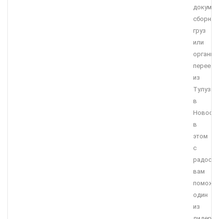
докумен
сборны
груз
или
организ
переезд
из
Тулузы
в
Новосиб
в
этом
с
радост
вам
поможе
один
из
лидеро