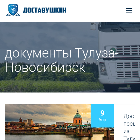
документы Тулуза-
Новосибирск
9
Доста
Апр
посыл
из
Тулуз