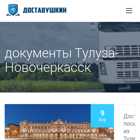
документы Тулуза-
Новочеркасск
9
Доста
Апр
посыл
из
Тулуз