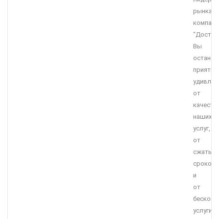
рынка,
компани
“Достав
Вы
останет
приятно
удивле
от
качеств
наших
услуг,
от
сжатых
сроков
и
от
бесконк
услуги