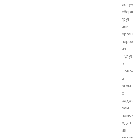
докумен
сборны
груз
или
организ
переезд
из
Тулузы
в
Новочер
в
этом
с
радост
вам
поможе
один
из
лидеро