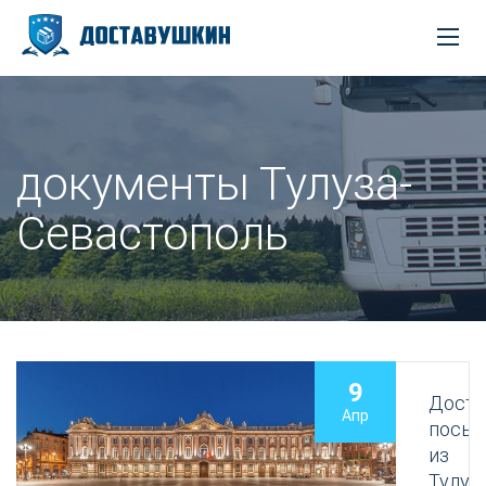
документы Тулуза-
Севастополь
9
Доста
Апр
посыл
из
Тулуз