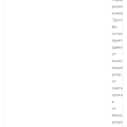
рынка,
компани
“Достав
Вы
останет
приятно
удивле
от
качеств
наших
услуг,
от
сжатых
сроков
и
от
бесконк
услуги