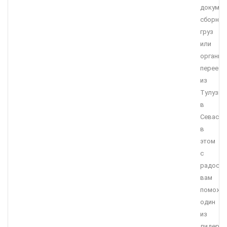
докумен
сборны
груз
или
организ
переезд
из
Тулузы
в
Севасто
в
этом
с
радост
вам
поможе
один
из
лидеро