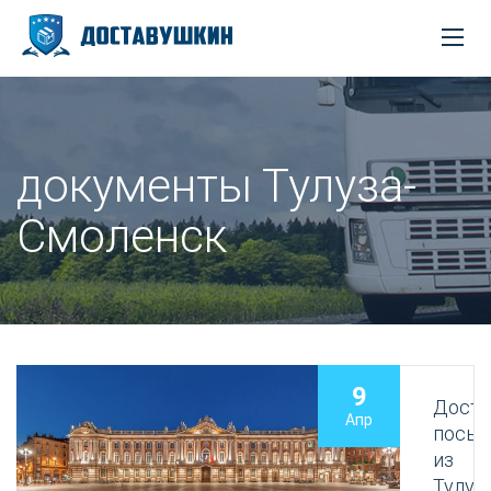
документы Тулуза-
Смоленск
9
Доста
Апр
посыл
из
Тулуз