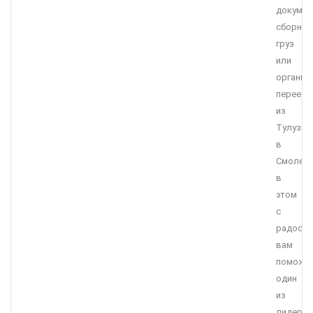
докумен
сборны
груз
или
организ
переезд
из
Тулузы
в
Смоленс
в
этом
с
радост
вам
поможе
один
из
лидеро