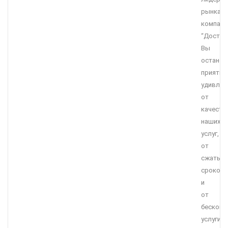
рынка,
компани
“Достав
Вы
останет
приятно
удивле
от
качеств
наших
услуг,
от
сжатых
сроков
и
от
бесконк
услуги