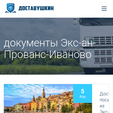
документы Экс-ан-
Прованс-Иваново
5
Доста
Апр
посыл
из
Экс-