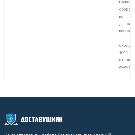
Наши
оборот
по
данному
направ
–
около
1000
отправл
еженеде