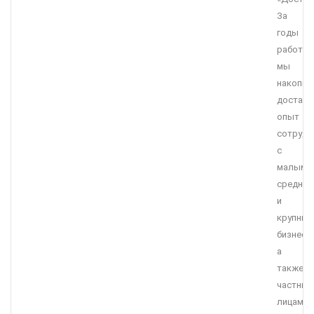
За
годы
работы
мы
накопил
достато
опыт
сотрудн
с
малым,
средним
и
крупны
бизнесо
а
также
частны
лицами.