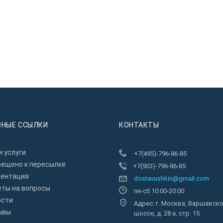
ЗНЫЕ ССЫЛКИ
КОНТАКТЫ
 услуги
+7(495)-796-86-85
рещено к пересылкe
+7(903)-796-86-85
зентация
dostavushkin@gmail.com
еты на вопросы
пн-сб 10:00-20:00
ости
Адрес: г. Москва, Варшавск
ывы
шоссе, д. 28 а, стр. 15