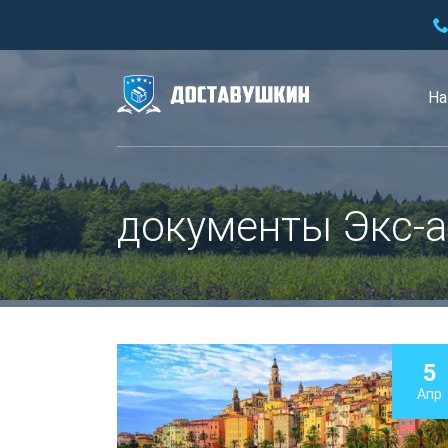
На
документы Экс-
5
Апр