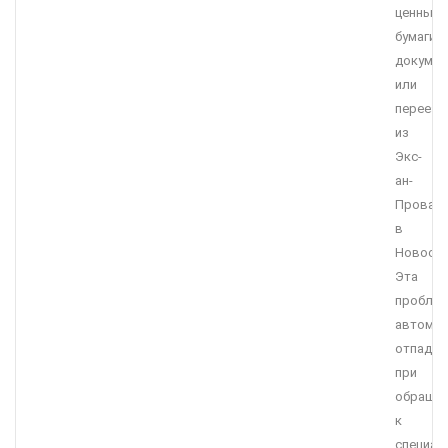
ценные
бумаги,
докумен
или
переезд
из
Экс-
ан-
Прован
в
Новосиб
Эта
пробле
автомат
отпадае
при
обращен
к
специал