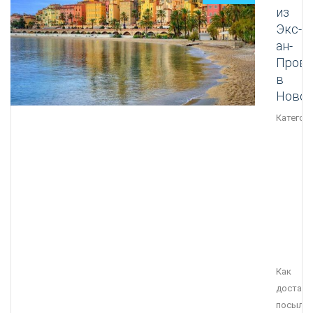
из
Экс-
ан-
Прова
в
Новос
Категори
Как
достави
посылку