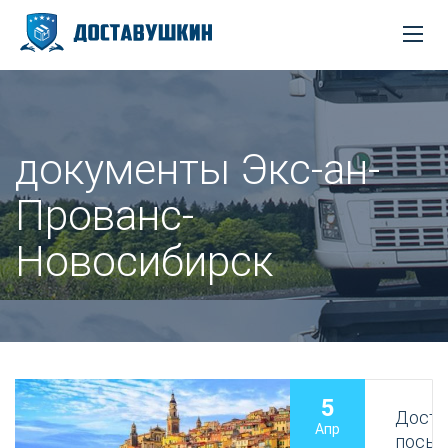
документы Экс-ан-
Прованс-
Новосибирск
5
Доста
Апр
посыл