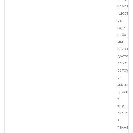
компани
«Достав
За
годы
работы
мы
накопил
достато
опыт
сотрудн
с
малым,
средним
и
крупны
бизнесо
а
также