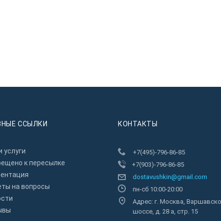
ЗНЫЕ ССЫЛКИ
КОНТАКТЫ
 услуги
+7(495)-796-86-85
рещено к пересылкe
+7(903)-796-86-85
зентация
dostavushkin@gmail.com
еты на вопросы
пн-сб 10:00-20:00
ости
Адрес: г. Москва, Варшавск
ывы
шоссе, д. 28 а, стр. 15