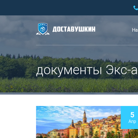
На
документы Экс-а
5
Апр