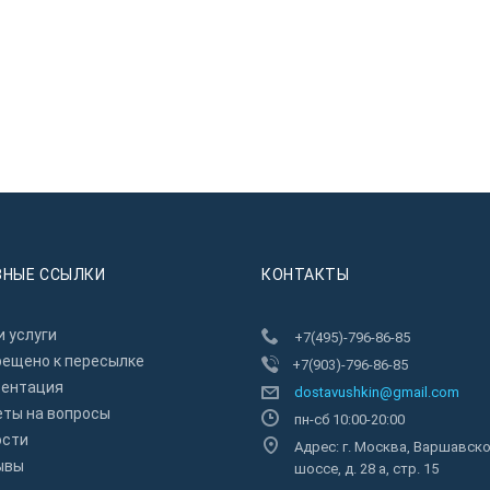
ЗНЫЕ ССЫЛКИ
КОНТАКТЫ
 услуги
+7(495)-796-86-85
рещено к пересылкe
+7(903)-796-86-85
зентация
dostavushkin@gmail.com
еты на вопросы
пн-сб 10:00-20:00
ости
Адрес: г. Москва, Варшавск
ывы
шоссе, д. 28 а, стр. 15