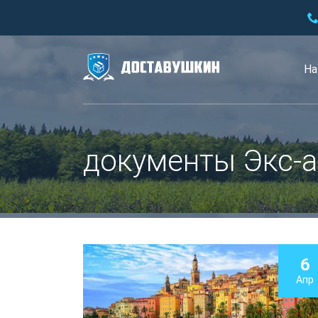
На
документы Экс-а
6
Апр