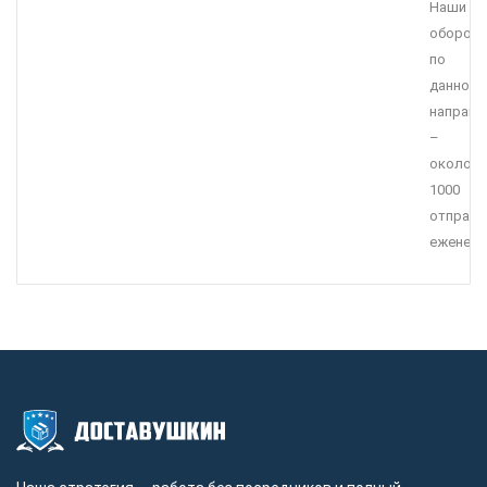
Наши
оборот
по
данному
направ
–
около
1000
отправл
еженеде