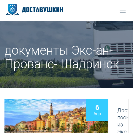
документы Экс-ан-
Прованс- Шадринск
6
Доста
Апр
посыл
из
Экс-