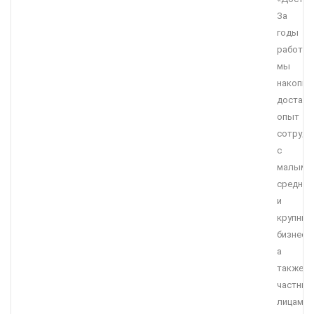
За
годы
работы
мы
накопил
достато
опыт
сотрудн
с
малым,
средним
и
крупны
бизнесо
а
также
частны
лицами.