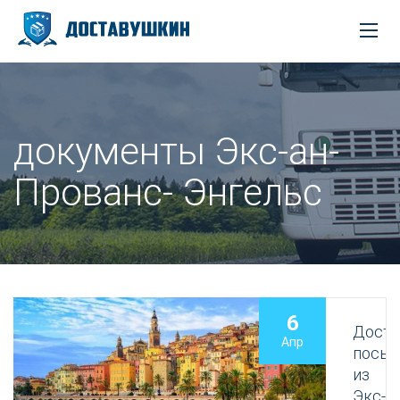
документы Экс-ан-
Прованс- Энгельс
6
Доста
Апр
посыл
из
Экс-