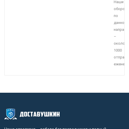
Наши
оборот
по
данному
направ
–
около
1000
отправл
еженеде