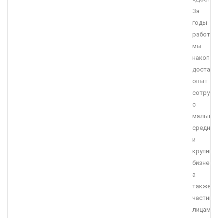
За
годы
работы
мы
накопил
достато
опыт
сотрудн
с
малым,
средним
и
крупны
бизнесо
а
также
частны
лицами.