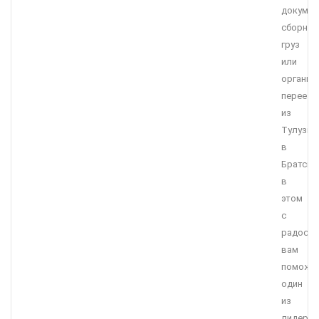
докумен
сборны
груз
или
организ
переезд
из
Тулузы
в
Братск,
в
этом
с
радост
вам
поможе
один
из
лидеро