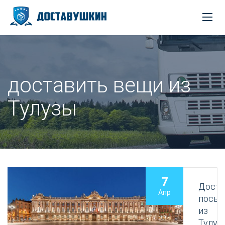
доставить вещи из
Тулузы
7
Доста
Апр
посыл
из
Тулуз