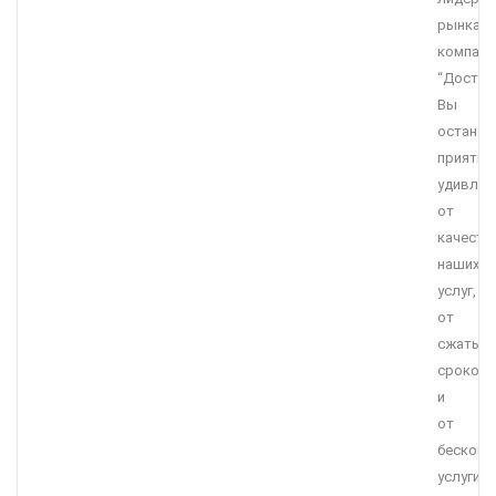
рынка,
компани
“Достав
Вы
останет
приятно
удивле
от
качеств
наших
услуг,
от
сжатых
сроков
и
от
бесконк
услуги