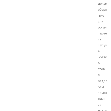
докумен
сборны
груз
или
организ
переезд
из
Тулузы
в
Братск,
в
этом
с
радост
вам
поможе
один
из
лидеро