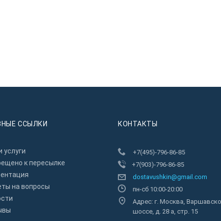
ЗНЫЕ ССЫЛКИ
КОНТАКТЫ
 услуги
+7(495)-796-86-85
рещено к пересылкe
+7(903)-796-86-85
зентация
dostavushkin@gmail.com
еты на вопросы
пн-сб 10:00-20:00
ости
Адрес: г. Москва, Варшавск
ывы
шоссе, д. 28 а, стр. 15