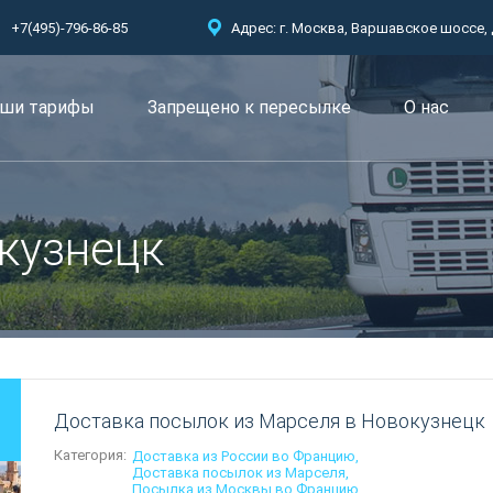
+7(495)-796-86-85
Адрес: г. Москва, Варшавское шоссе, д.
ши тарифы
Запрещено к пересылкe
О нас
кузнецк
Доставка посылок из Марселя в Новокузнецк
Категория:
Доставка из России во Францию
Доставка посылок из Марселя
Посылка из Москвы во Францию