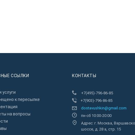
ЗНЫЕ ССЫЛКИ
КОНТАКТЫ
 услуги
+7(495)-796-86-85
рещено к пересылкe
+7(903)-796-86-85
зентация
dostavushkin@gmail.com
еты на вопросы
пн-сб 10:00-20:00
ости
Адрес: г. Москва, Варшавск
ывы
шоссе, д. 28 а, стр. 15