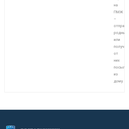
на
ПМЖ
–
отправи
родным
или
получит
от
них
посылку
из
дому.