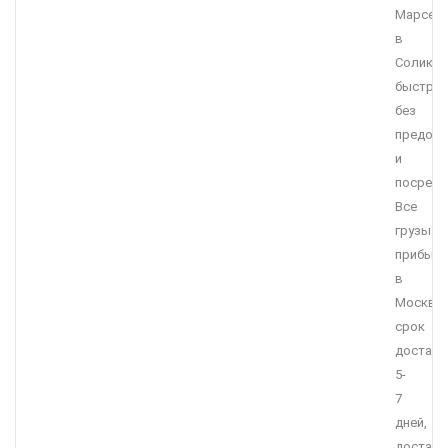
Марсел
в
Соликам
быстро,
без
предоп
и
посредн
Все
грузы
прибыв
в
Москву,
срок
доставк
5-
7
дней,
доставк