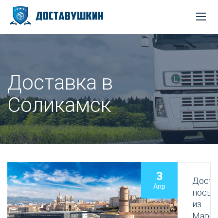
Доставка в
Соликамск
3
Доста
Апр
посыл
из
Марсе