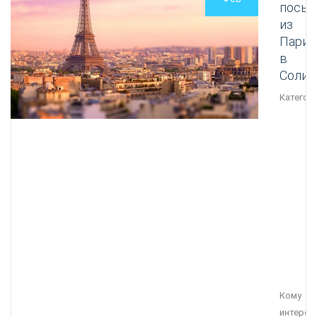
посыл
из
Пари
в
Солик
Категори
Кому
интерес