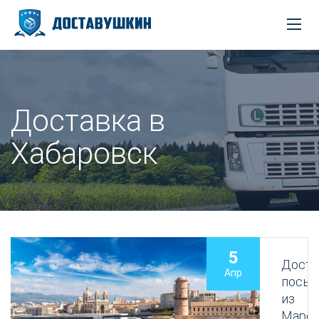
Доставка в
Хабаровск
5
Доста
Апр
посыл
из
Марсе