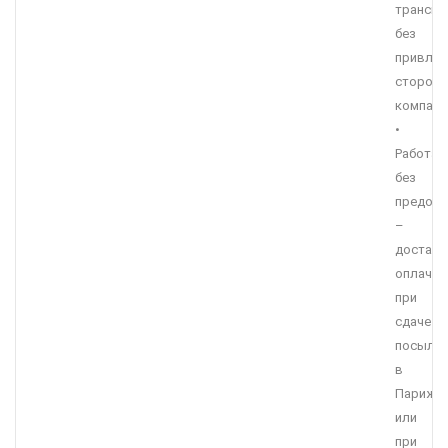
транспо
без
привлеч
сторонн
компани
•
Работае
без
предоп
–
доставк
оплачив
при
сдаче
посылк
в
Париже,
или
при