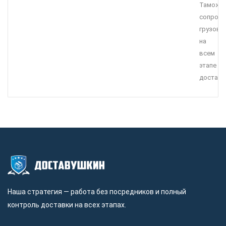
Таможе
сопров
грузов
на
всем
этапе
доставк
Наша стратегия — работа без посредников и полный
контроль доставки на всех этапах.