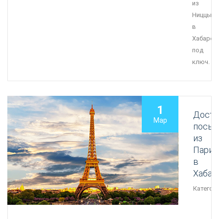
из
Ниццы
в
Хабаров
под
ключ.
1
Доста
Мар
посыл
из
Пари
в
Хабар
Категори