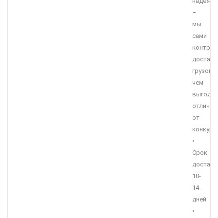
надежн
–
мы
сами
контрол
доставк
грузов,
чем
выгодн
отличае
от
конкуре
•
Срок
доставк
10-
14
дней
•