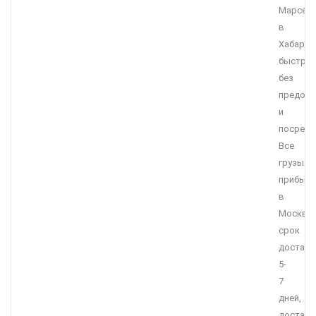
Марсел
в
Хабаров
быстро,
без
предоп
и
посредн
Все
грузы
прибыв
в
Москву,
срок
доставк
5-
7
дней,
доставк