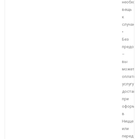
необход
вещь
к
случаю.
•
Без
предопл
–
вы
можете
оплатит
услугу
доставк
при
оформле
в
Ницце
или
перед