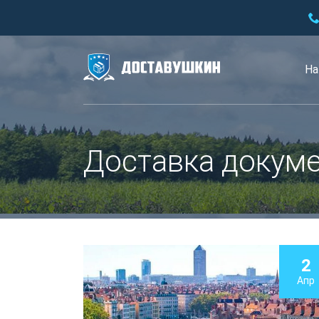
На
Доставка докуме
2
Апр