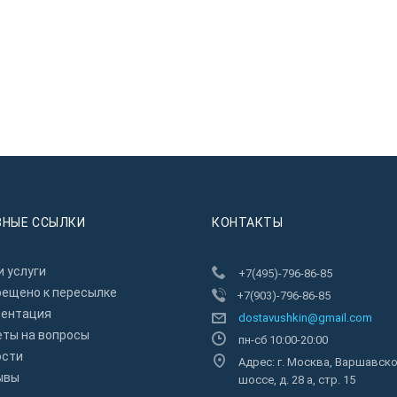
ЗНЫЕ ССЫЛКИ
КОНТАКТЫ
 услуги
+7(495)-796-86-85
рещено к пересылкe
+7(903)-796-86-85
зентация
dostavushkin@gmail.com
еты на вопросы
пн-сб 10:00-20:00
ости
Адрес: г. Москва, Варшавск
ывы
шоссе, д. 28 а, стр. 15