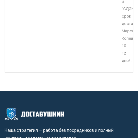
и
“СДЭК”.
Срок
доставк
Марсель
Копейск
10-
12
дней.
Наша стратегия — работа без посредников и полный