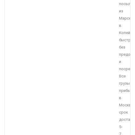
посыло
из
Марсел
в
Копейск
быстро,
без
предоп
и
посредн
Все
грузы
прибыв
в
Москву,
срок
доставк
5-
7