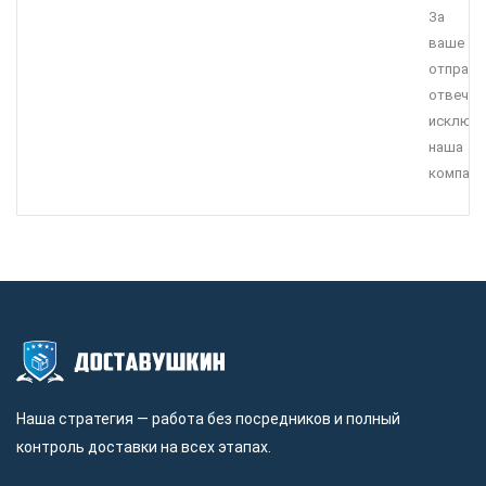
За
ваше
отправл
отвечае
исключи
наша
компани
Наша стратегия — работа без посредников и полный
контроль доставки на всех этапах.