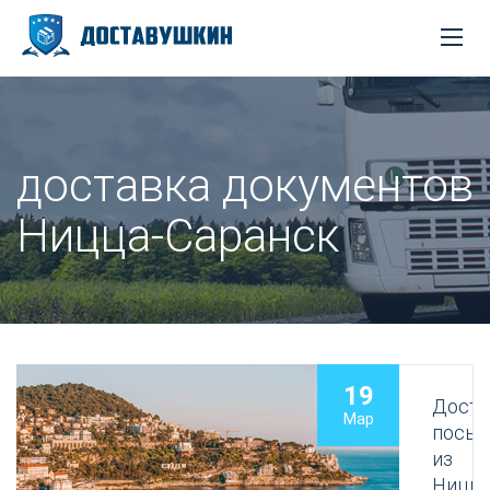
доставка документов
Ницца-Саранск
19
Доста
Мар
посыл
из
Ницц