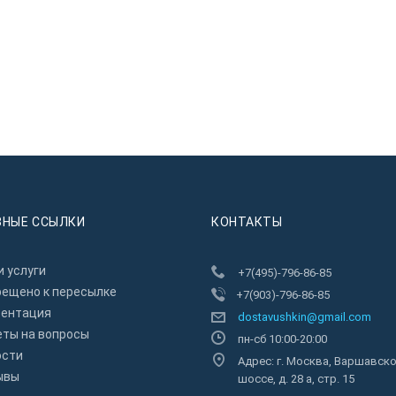
ЗНЫЕ ССЫЛКИ
КОНТАКТЫ
 услуги
+7(495)-796-86-85
рещено к пересылкe
+7(903)-796-86-85
зентация
dostavushkin@gmail.com
еты на вопросы
пн-сб 10:00-20:00
ости
Адрес: г. Москва, Варшавск
ывы
шоссе, д. 28 а, стр. 15