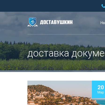
На
доставка докуме
20
Мар