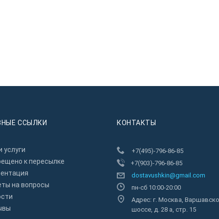
ЗНЫЕ ССЫЛКИ
КОНТАКТЫ
 услуги
+7(495)-796-86-85
рещено к пересылкe
+7(903)-796-86-85
зентация
dostavushkin@gmail.com
еты на вопросы
пн-сб 10:00-20:00
ости
Адрес: г. Москва, Варшавск
ывы
шоссе, д. 28 а, стр. 15