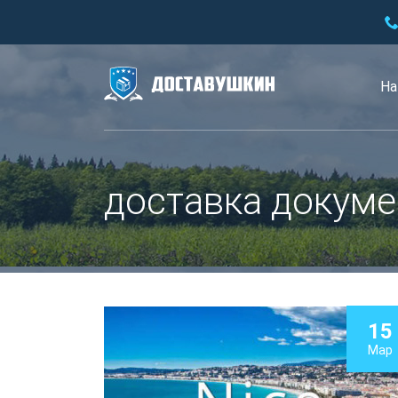
На
доставка докуме
15
Мар