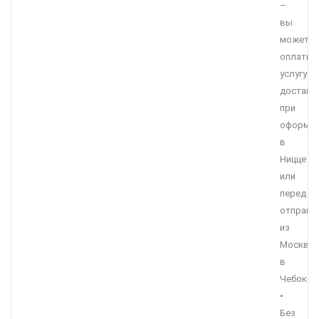
–
вы
можете
оплатит
услугу
доставк
при
оформле
в
Ницце
или
перед
отправл
из
Москвы
в
Чебокса
•
Без