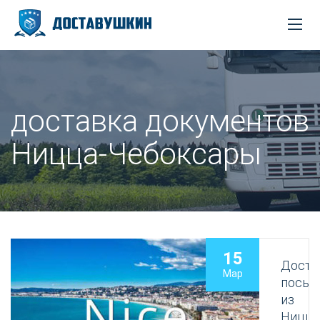
доставка документов
Ницца-Чебоксары
15
Доста
Мар
посыл
из
Ницц