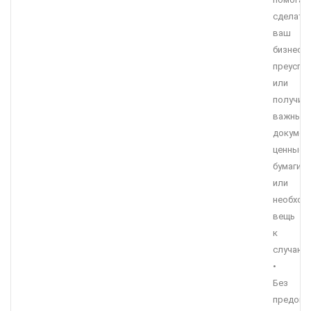
сделать
ваш
бизнес
преуспе
или
получит
важные
докумен
ценные
бумаги
или
необход
вещь
к
случаю.
•
Без
предопл