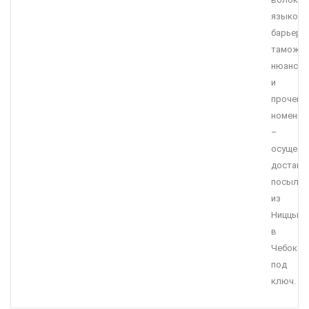
языков
барьеро
таможен
нюансов
и
прочей
номенкл
–
осущест
доставк
посылок
из
Ниццы
в
Чебокса
под
ключ.