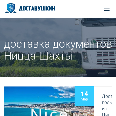
доставка документов
Ницца-Шахты
14
Доста
Мар
посыл
из
Ницц