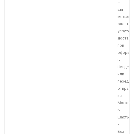
–
вы
можете
оплатит
услугу
доставк
при
оформле
в
Ницце
или
перед
отправл
из
Москвы
в
Шахты.
•
Без