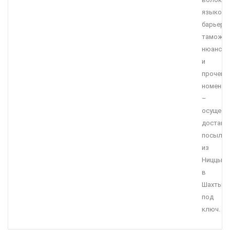
языков
барьеро
таможен
нюансов
и
прочей
номенкл
–
осущест
доставк
посылок
из
Ниццы
в
Шахты
под
ключ.