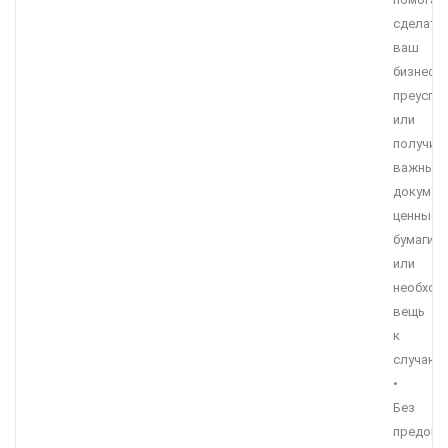
сделать
ваш
бизнес
преуспе
или
получит
важные
докумен
ценные
бумаги
или
необход
вещь
к
случаю.
•
Без
предопл