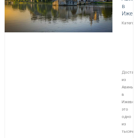
в
Ижев
Категори
Достав
из
Авиньон
в
Ижевск
это
одно
из
тысячи