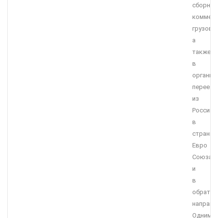
сборных
коммерч
грузов,
а
также
в
организ
переезд
из
России
в
страны
Евро
Союза
и
в
обратн
направл
Одним