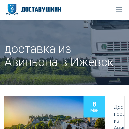
доставка из
Авиньона в Ижевск
8
Доста
Май
посыл
из
Авинь