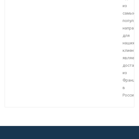
из
самых
популяр
направл
для
наших
клиенто
являетс
доставк
из
Франции
в
Россию.