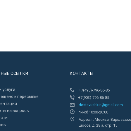
ЗНЫЕ ССЫЛКИ
КОНТАКТЫ
 услуги
+7(495)-796-86-85
рещено к пересылкe
+7(903)-796-86-85
зентация
dostavushkin@gmail.com
еты на вопросы
пн-сб 10:00-20:00
ости
Адрес: г. Москва, Варшавск
ывы
шоссе, д. 28 а, стр. 15