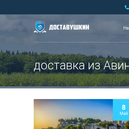
На
доставка из Ави
8
Май