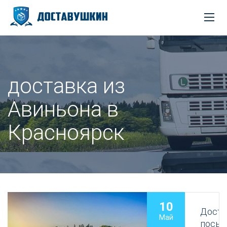
доставка из
Авиньона в
Красноярск
10
Доста
Май
посыл