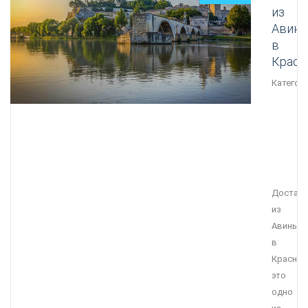
из
Авинь
в
Красн
Категори
Достав
из
Авиньон
в
Красноя
это
одно