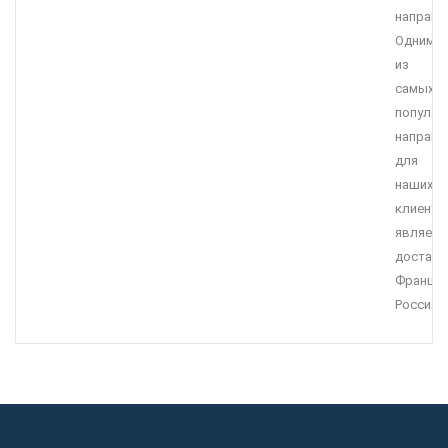
направл
Одним
из
самых
популяр
направл
для
наших
клиенто
являетс
доставк
Франция
Россия.