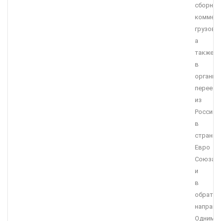
сборных
коммерч
грузов,
а
также
в
организ
переезд
из
России
в
страны
Евро
Союза
и
в
обратн
направл
Одним