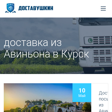
доставка из
Авиньона в Курск
10
Доста
Май
посыл
из
Авинь