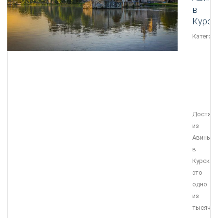
в
Курск
Категори
Достав
из
Авиньон
в
Курск
это
одно
из
тысячи