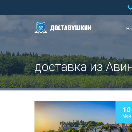
На
доставка из Ави
10
Май