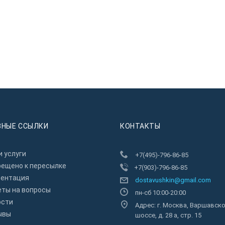
ЗНЫЕ ССЫЛКИ
КОНТАКТЫ
 услуги
+7(495)-796-86-85
рещено к пересылкe
+7(903)-796-86-85
зентация
dostavushkin@gmail.com
еты на вопросы
пн-сб 10:00-20:00
ости
Адрес: г. Москва, Варшавск
ывы
шоссе, д. 28 а, стр. 15