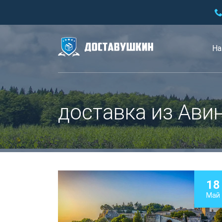
На
доставка из Ави
18
Май