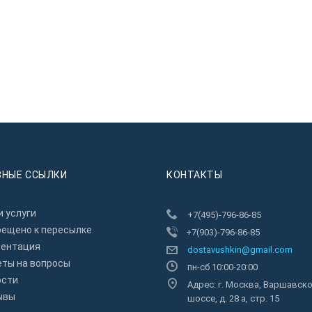
ЗНЫЕ ССЫЛКИ
КОНТАКТЫ
 услуги
+7(495)-796-86-85
рещено к пересылкe
+7(903)-796-86-85
зентация
dostavushkin@gmail.com
еты на вопросы
пн-сб 10:00-20:00
ости
Адрес: г. Москва, Варшавск
ывы
шоссе, д. 28 а, стр. 15