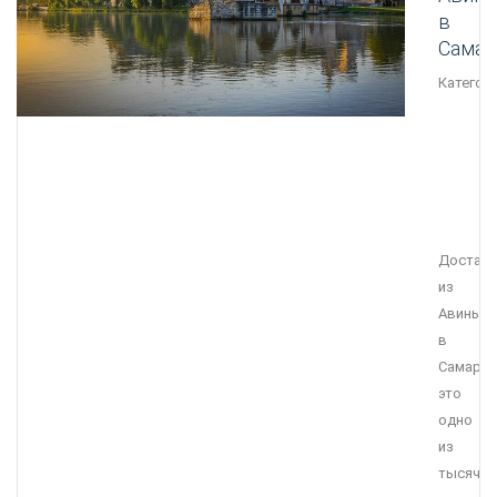
в
Самар
Категори
Достав
из
Авиньон
в
Самару
это
одно
из
тысячи