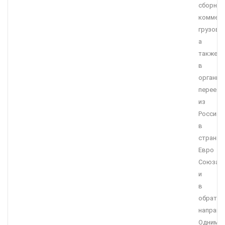
сборных
коммерч
грузов,
а
также
в
организ
переезд
из
России
в
страны
Евро
Союза
и
в
обратн
направл
Одним