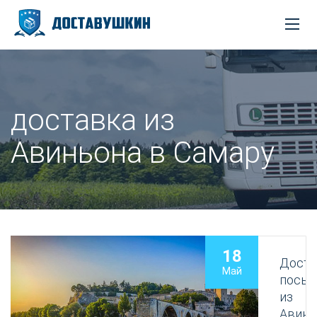
доставка из
Авиньона в Самару
18
Доста
Май
посыл
из
Авинь