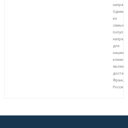
направл
Одним
из
самых
популяр
направл
для
наших
клиенто
являетс
доставк
Франция
Россия.