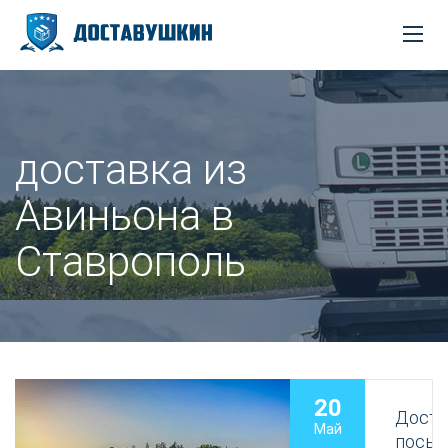
доставка из
Авиньона в
Ставрополь
20
Доста
Май
посыл