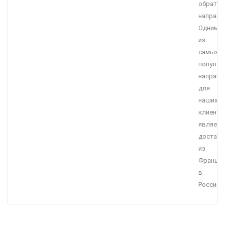
обратн
направл
Одним
из
самых
популяр
направл
для
наших
клиенто
являетс
доставк
из
Франции
в
Россию.