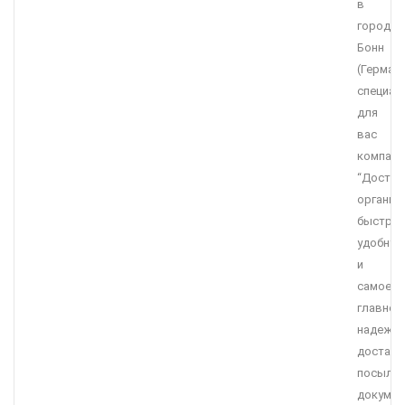
в
городе
Бонн
(Германи
специал
для
вас
компани
“Достав
организ
быструю
удобную
и
самое
главное
надежн
доставк
посылок
докумен