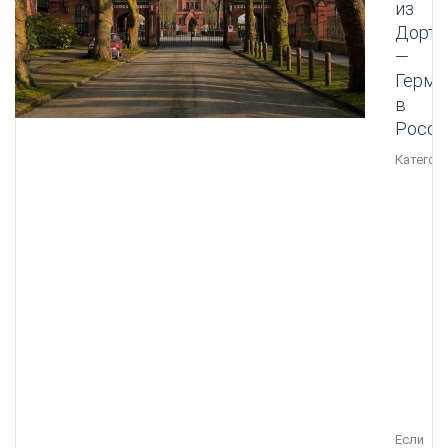
из
Дортм
—
Герма
в
Росс
Категори
Если