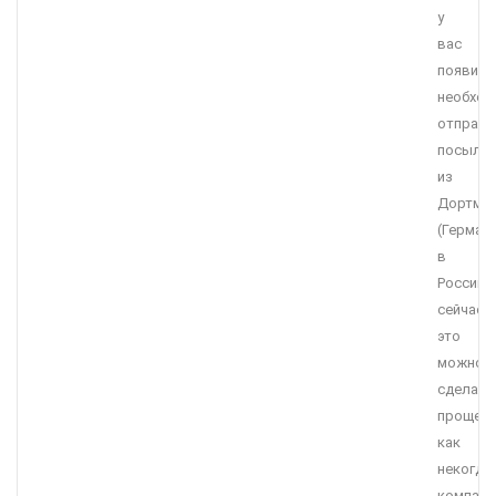
у
вас
появила
необход
отправи
посылку
из
Дортму
(Герман
в
Россию,
сейчас
это
можно
сделать
проще
как
некогда,
компани