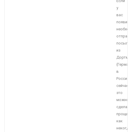
Если
у
вас
появила
необход
отправи
посылку
из
Дортму
(Герман
в
Россию,
сейчас
это
можно
сделать
проще
как
некогда,