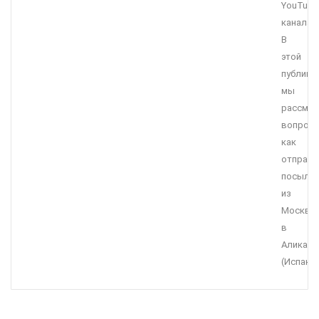
YouTube
канала.
В
этой
публика
мы
рассмо
вопрос
как
отправи
посылку
из
Москвы
в
Аликант
(Испани