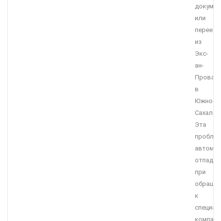
докумен
или
переезд
из
Экс-
ан-
Прован
в
Южно-
Сахалин
Эта
пробле
автомат
отпадае
при
обращен
к
специал
компани