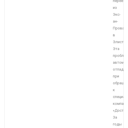
переезд
из
Экс-
ан-
Прован
в
Элисту?
Эта
пробле
автомат
отпадае
при
обращен
к
специал
компани
«Достав
За
годы