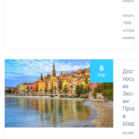
направ
–
около
1000
отправл
еженеде
6
Доста
Апр
посыл
из
Экс-
ан-
Прова
в
Шадр
Категори