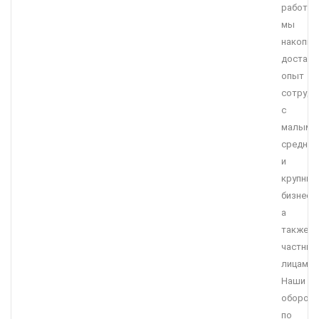
работы
мы
накопил
достато
опыт
сотрудн
с
малым,
средним
и
крупны
бизнесо
а
также
частны
лицами.
Наши
оборот
по