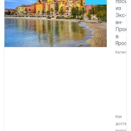
посыл
из
Экс-
ан-
Прова
в
Яросл
Категори
Как
достави
посылку