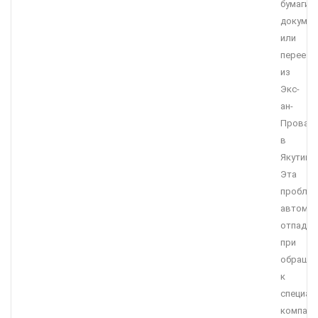
бумаги,
докумен
или
переезд
из
Экс-
ан-
Прован
в
Якутию?
Эта
пробле
автомат
отпадае
при
обращен
к
специал
компани