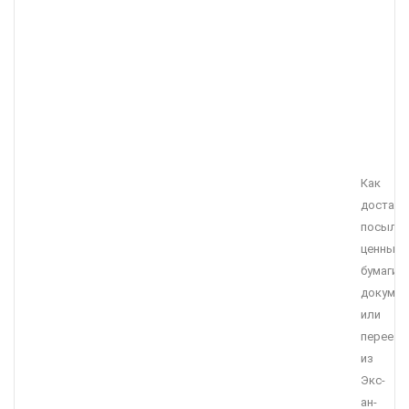
Как
достави
посылку
ценные
бумаги,
докумен
или
переезд
из
Экс-
ан-