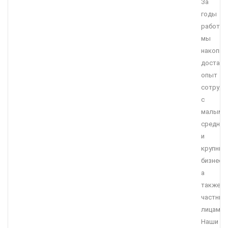
За
годы
работы
мы
накопил
достато
опыт
сотрудн
с
малым,
средним
и
крупны
бизнесо
а
также
частны
лицами.
Наши