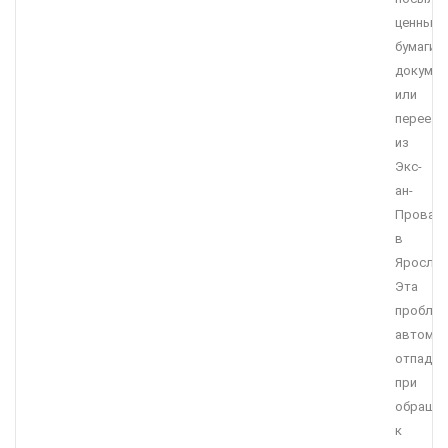
ценные
бумаги,
докумен
или
переезд
из
Экс-
ан-
Прован
в
Яросла
Эта
пробле
автомат
отпадае
при
обращен
к