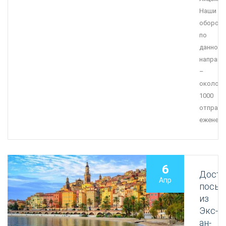
Наши
оборот
по
данному
направ
–
около
1000
отправл
еженеде
6
Доста
Апр
посыл
из
Экс-
ан-