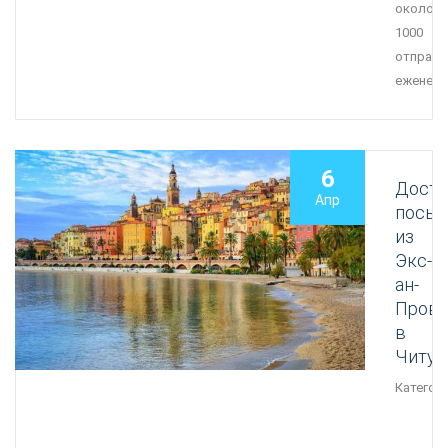
около
1000
отправл
еженеде
6
Доста
Апр
посыл
из
Экс-
ан-
Прова
в
Читу
Категори