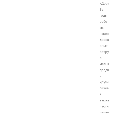
«Достав
За
годы
работы
мы
накопил
достато
опыт
сотрудн
с
малым,
средним
и
крупны
бизнесо
а
также
частны
лицами.