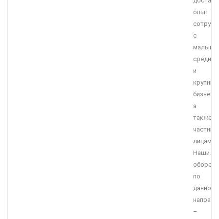
достато
опыт
сотрудн
с
малым,
средним
и
крупны
бизнесо
а
также
частны
лицами.
Наши
оборот
по
данному
направ
–