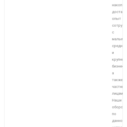
накопил
достато
опыт
сотрудн
с
малым,
средним
и
крупны
бизнесо
а
также
частны
лицами.
Наши
оборот
по
данному