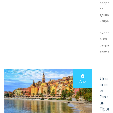
оборот
по
данному
направ
–
около
1000
отправл
еженеде
6
Доста
Апр
посыл
из
Экс-
ан-
Прова