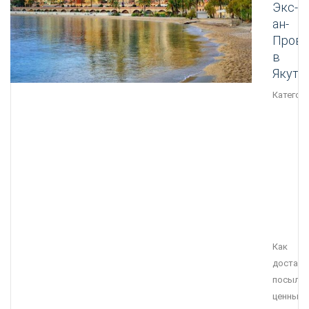
Экс-
ан-
Прова
в
Якути
Категори
Как
достави
посылку
ценные