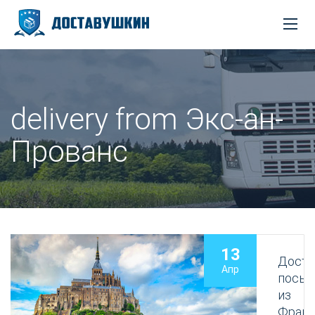
delivery from Экс-ан-
Прованс
13
Доста
Апр
посыл
из
Фран