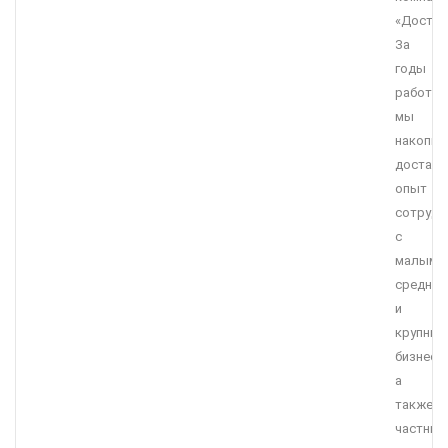
«Достав
За
годы
работы
мы
накопил
достато
опыт
сотрудн
с
малым,
средним
и
крупны
бизнесо
а
также
частны