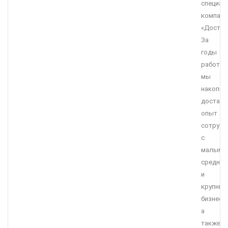
специал
компани
«Достав
За
годы
работы
мы
накопил
достато
опыт
сотрудн
с
малым,
средним
и
крупны
бизнесо
а
также