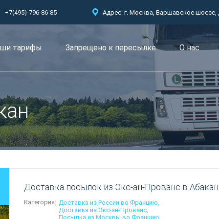
+7(495)-796-86-85
Адрес: г. Москва, Варшавское шоссе, д.
ши тарифы
Запрещено к пересылкe
О нас
кан
Доставка посылок из Экс-ан-Прованс в Абакан
Категория:
Доставка из России во Францию
Доставка из Экс-ан-Прованс
Посылка из Москвы во Францию