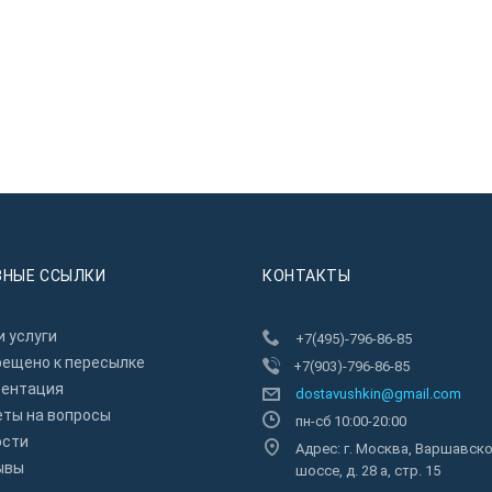
ЗНЫЕ ССЫЛКИ
КОНТАКТЫ
 услуги
+7(495)-796-86-85
рещено к пересылкe
+7(903)-796-86-85
зентация
dostavushkin@gmail.com
еты на вопросы
пн-сб 10:00-20:00
ости
Адрес: г. Москва, Варшавск
ывы
шоссе, д. 28 а, стр. 15