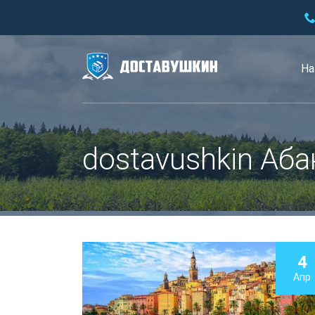
На
dostavushkin Аба
4
Апр