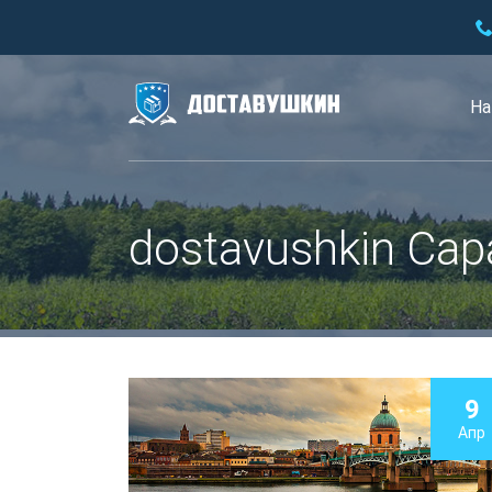
На
dostavushkin Сар
9
Апр