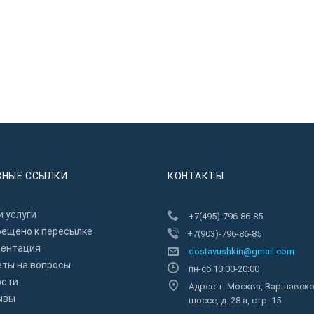
ЗНЫЕ ССЫЛКИ
КОНТАКТЫ
 услуги
+7(495)-796-86-85
рещено к пересылкe
+7(903)-796-86-85
зентация
dostavushkin@gmail.com
еты на вопросы
пн-сб 10:00-20:00
ости
Адрес: г. Москва, Варшавск
ывы
шоссе, д. 28 а, стр. 15