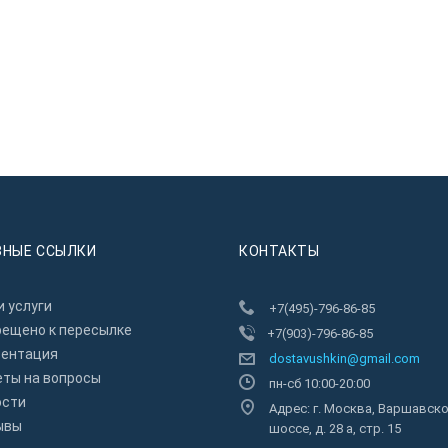
ЗНЫЕ ССЫЛКИ
КОНТАКТЫ
 услуги
+7(495)-796-86-85
рещено к пересылкe
+7(903)-796-86-85
зентация
dostavushkin@gmail.com
еты на вопросы
пн-сб 10:00-20:00
ости
Адрес: г. Москва, Варшавск
ывы
шоссе, д. 28 а, стр. 15