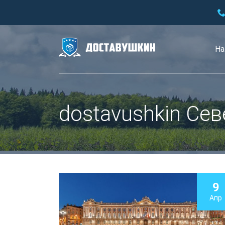
На
dostavushkin Се
9
Апр