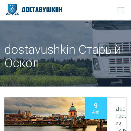
dostavushkin Старый-
Оскол
9
Доста
Апр
посыл
из
Тулуз