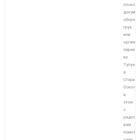
посылку
докумен
сборны
груз
или
организ
переезд
из
Тулузы
в
Старый-
Оскол,
в
этом
с
радост
вам
поможе
один