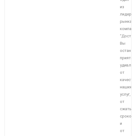
из
лидеро
рынка,
компани
“Достав
Вы
останет
приятно
удивле
от
качеств
наших
услуг,
от
сжатых
сроков
и
от