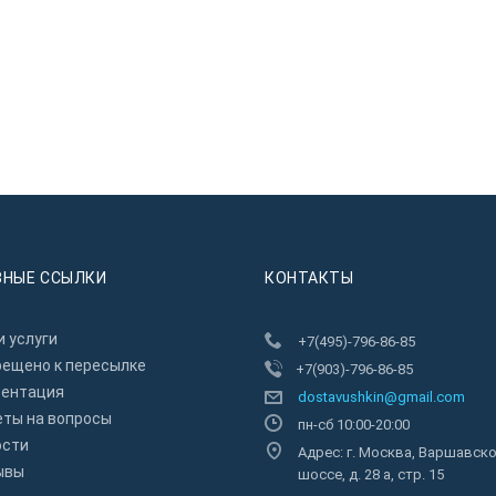
ЗНЫЕ ССЫЛКИ
КОНТАКТЫ
 услуги
+7(495)-796-86-85
рещено к пересылкe
+7(903)-796-86-85
зентация
dostavushkin@gmail.com
еты на вопросы
пн-сб 10:00-20:00
ости
Адрес: г. Москва, Варшавск
ывы
шоссе, д. 28 а, стр. 15