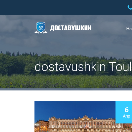
На
dostavushkin Tou
6
Апр